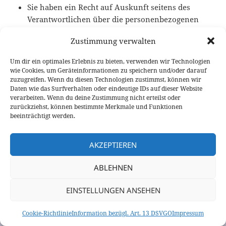
Sie haben ein Recht auf Auskunft seitens des
Verantwortlichen über die personenbezogenen
Daten sowie auf Berichtigung oder Löschung
Zustimmung verwalten
oder auf Einschränkung der Verarbeitung oder
eines Widerspruchsrechts gegen die Verarbeitung
Um dir ein optimales Erlebnis zu bieten, verwenden wir Technologien
sowie des Rechts auf Datenübertragbarkeit.
wie Cookies, um Geräteinformationen zu speichern und/oder darauf
Sie haben ein Beschwerderecht bei einer
zuzugreifen. Wenn du diesen Technologien zustimmst, können wir
Daten wie das Surfverhalten oder eindeutige IDs auf dieser Website
Aufsichtsbehörde.
verarbeiten. Wenn du deine Zustimmung nicht erteilst oder
Dies ist hier der Landesbeauftragte für
zurückziehst, können bestimmte Merkmale und Funktionen
Datenschutz und Informationsfreiheit des Landes
beeinträchtigt werden.
Nordrhein-Westfalen.
Hier geht es zur
Kontaktseite
.
AKZEPTIEREN
ABLEHNEN
Information bezügl. Art. 13 DSVGO
Betriebsnummer bei der
Handwerkskammer zu Köln: 1234283
EINSTELLUNGEN ANSEHEN
Cookie-Richtlinie
Information bezügl. Art. 13 DSVGO
Impressum