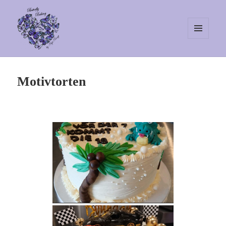
MENÜ
UND
WIDGETS
Butterfly Baking
Motivtorten