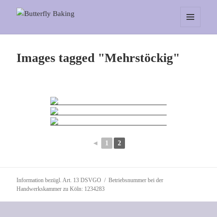
Butterfly Baking
MENÜ
UND
WIDGETS
Images tagged "Mehrstöckig"
◄
1
2
Information bezügl. Art. 13 DSVGO
Betriebsnummer bei der
Handwerkskammer zu Köln: 1234283