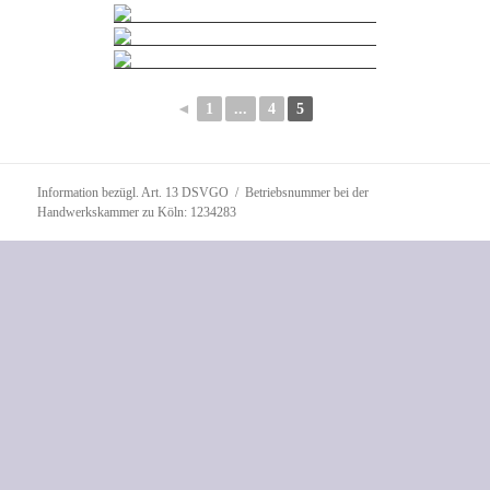
◄
1
...
4
5
Information bezügl. Art. 13 DSVGO
Betriebsnummer bei der
Handwerkskammer zu Köln: 1234283