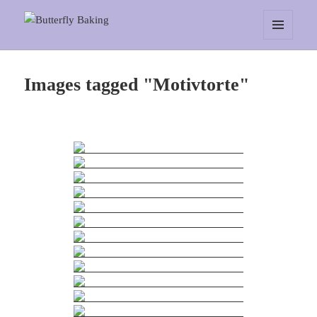
Butterfly Baking
MENÜ
UND
WIDGETS
Images tagged "Motivtorte"